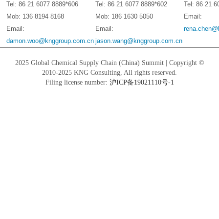
Tel: 86 21 6077 8889*606
Tel: 86 21 6077 8889*602
Tel: 86 21 
Mob: 136 8194 8168
Mob: 186 1630 5050
Email:
Email:
Email:
rena.chen@
damon.woo@knggroup.com.cn
jason.wang@knggroup.com.cn
2025 Global Chemical Supply Chain (China) Summit | Copyright ©
2010-2025 KNG Consulting, All rights reserved.
Filing license number:
沪ICP备19021110号-1