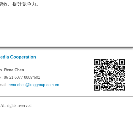
增效、提升竞争力。
edia Cooperation
________________
s. Rena Chen
el: 86 21 6077 8889*601
mail:
rena.chen@knggroup.com.cn
l rights reserved.