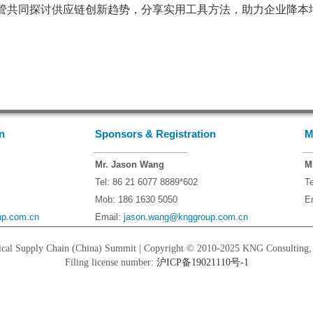
管共同探讨供应链创新趋势，分享实用工具方法，助力企业降本
n
Sponsors & Registration
M
_________________
_
Mr. Jason Wang
M
Tel: 86 21 6077 8889*602
T
Mob: 186 1630 5050
E
p.com.cn
Email:
jason.wang@knggroup.com.cn
cal Supply Chain (China) Summit | Copyright © 2010-2025 KNG Consulting, Al
Filing license number:
沪ICP备19021110号-1