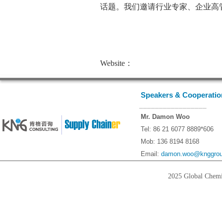
话题。我们邀请行业专家、企业高
Website：
Speakers & Cooperatio
_________________
Mr. Damon Woo
Tel: 86 21 6077 8889*606
Mob: 136 8194 8168
Email:
damon.woo@knggrou
2025 Global Chemi